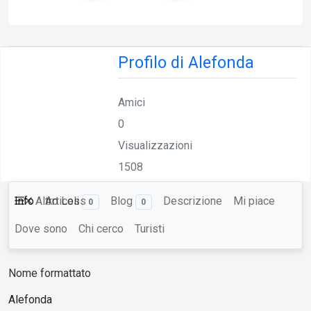
Profilo di Alefonda
Amici
0
Visualizzazioni
1508
Info
Altro
Articoli
Less
Blog
Descrizione
Mi piace
0
0
Dove sono
Chi cerco
Turisti
OFFLINE
Nome formattato
Alefonda