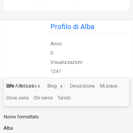
Profilo di Alba
Amici
0
Visualizzazioni
1241
Info
Altro
Articoli
Less
Blog
Descrizione
Mi piace
0
0
Dove sono
Chi cerco
Turisti
OFFLINE
Nome formattato
Alba