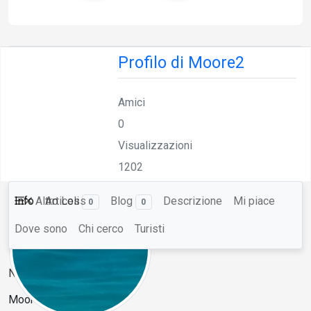
Profilo di Moore2
Amici
0
Visualizzazioni
1202
Info
Altro
Articoli
Less
Blog
Descrizione
Mi piace
0
0
Dove sono
Chi cerco
Turisti
Nome formattato
Moore2