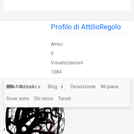
Profilo di AttilioRegolo
Amici
0
Visualizzazioni
1084
Info
Altro
Articoli
Less
Blog
Descrizione
Mi piace
0
0
Dove sono
Chi cerco
Turisti
Nome formattato
AttilioRegolo