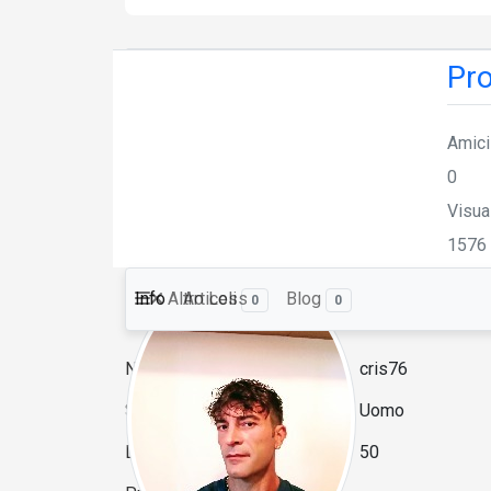
Pro
Amici
0
Visua
1576
Info
Altro
Articoli
Less
Blog
0
0
Nome formattato
cris76
Sesso
Uomo
Data di nascita
50