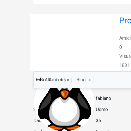
Pro
Amici
0
Visua
1831
Info
Altro
Articoli
Less
Blog
0
0
Nome formattato
fabiano
Sesso
Uomo
Data di nascita
35