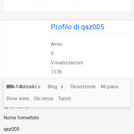
Profilo di qaz005
Amici
0
Visualizzazioni
1578
Info
Altro
Articoli
Less
Blog
Descrizione
Mi piace
0
0
Q
Dove sono
Chi cerco
Turisti
OFFLINE
Nome formattato
qaz005